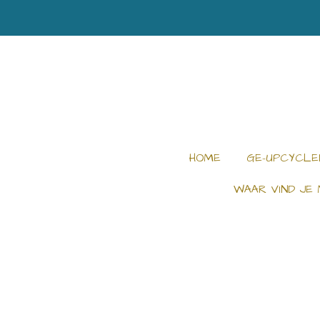
Ga
direct
naar
de
hoofdinhoud
HOME
GE-UPCYCLE
WAAR VIND JE 