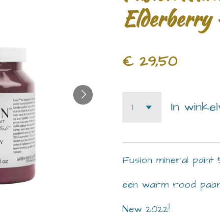
Elderberry
€ 29,50
In winke
Fusion mineral paint
een warm rood paa
New 2022!