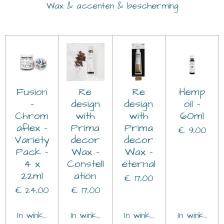
Wax & accenten & bescherming
Fusion
Re
Re
Hemp
–
design
design
oil -
Chrom
with
with
60ml
aflex –
Prima
Prima
€ 9,00
Variety
decor
decor
Pack –
Wax -
Wax -
4 x
Constell
eternal
22ml
ation
€ 17,00
€ 24,00
€ 17,00
In winkelwagen
In winkelwagen
In winkelwagen
In winkelwa