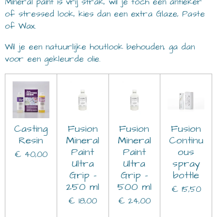
Mineral paint is vrij strak, wil je toch een antieker
of stressed look, kies dan een extra Glaze, Paste
of Wax.
Wil je een natuurlijke houtlook behouden, ga dan
voor een gekleurde olie.
Casting
Fusion
Fusion
Fusion
Resin
Mineral
Mineral
Continu
Paint
Paint
ous
€ 40,00
Ultra
Ultra
spray
Grip -
Grip -
bottle
250 ml
500 ml
€ 15,50
€ 18,00
€ 24,00