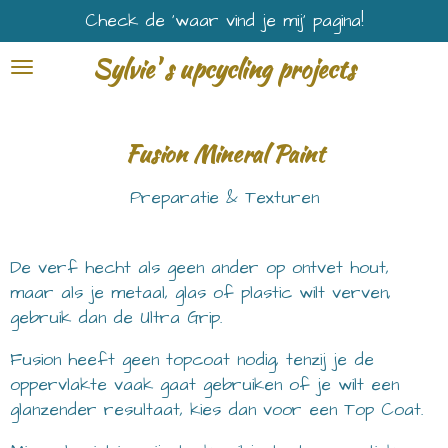
Check de ‘waar vind je mij’ pagina!
Ga
direct
Sylvie' s upcycling projects
naar
de
hoofdinhoud
Fusion Mineral Paint
Preparatie & Texturen
De verf hecht als geen ander op ontvet hout,
maar als je metaal, glas of plastic wilt verven,
gebruik dan de Ultra Grip.
Fusion heeft geen topcoat nodig, tenzij je de
oppervlakte vaak gaat gebruiken of je wilt een
glanzender resultaat, kies dan voor een Top Coat.