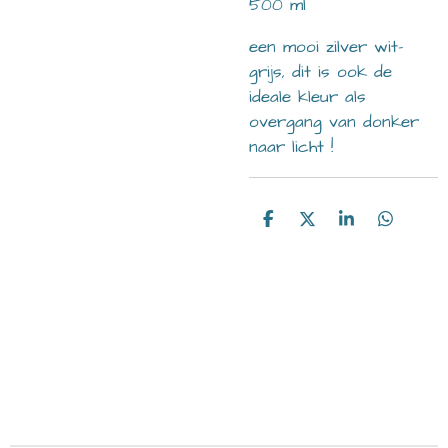
500 ml
een mooi zilver wit-
grijs, dit is ook de
ideale kleur als
overgang van donker
naar licht !
D
D
S
D
e
e
h
e
l
e
a
l
e
l
r
e
n
e
n