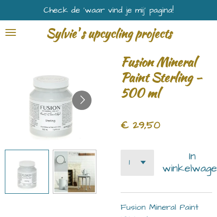
Check de ‘waar vind je mij’ pagina!
Ga
direct
Sylvie' s upcycling projects
naar
de
Fusion Mineral
hoofdinhoud
Paint Sterling -
500 ml
€ 29,50
In
winkelwage
Fusion Mineral Paint