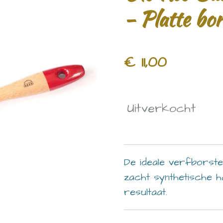
- Platte bo
€ 11,00
Uitverkocht
De ideale verfborst
zacht synthetische 
resultaat.