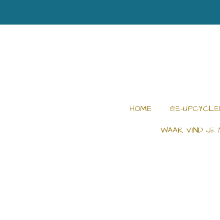
Ga
direct
naar
de
hoofdinhoud
HOME
GE-UPCYCLE
WAAR VIND JE 