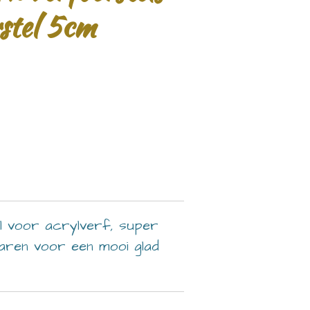
rstel 5cm
el voor acrylverf, super
haren voor een mooi glad