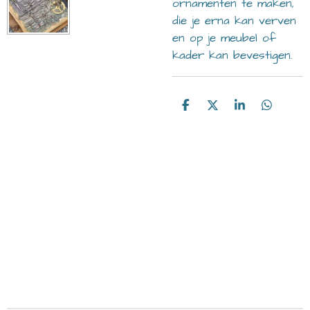
ornamenten te maken,
die je erna kan verven
en op je meubel of
kader kan bevestigen.
D
D
S
D
e
e
h
e
l
e
a
l
e
l
r
e
n
e
n