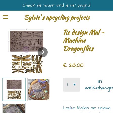
Check de ‘waar vind je mij’ pagina!
Ga
direct
Sylvie' s upcycling projects
naar
de
Re design Mal -
hoofdinhoud
Machine
Dragonflies
€ 28,00
In
winkelwage
Leuke Mallen om unieke