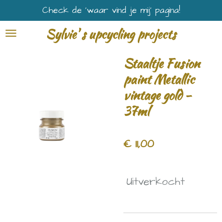
Check de ‘waar vind je mij’ pagina!
Ga
direct
Sylvie' s upcycling projects
naar
de
Staaltje Fusion
hoofdinhoud
paint Metallic
vintage gold -
37ml
€ 11,00
Uitverkocht