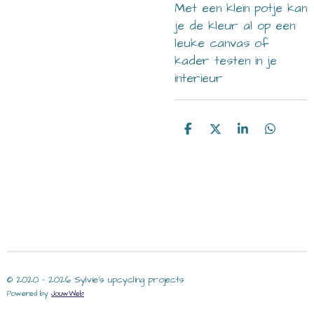
Met een klein potje kan
je de kleur al op een
leuke canvas of
kader testen in je
interieur
D
D
S
D
e
e
h
e
l
e
a
l
e
l
r
e
n
e
n
© 2020 - 2026 Sylvie's upcycling projects
Powered by
JouwWeb