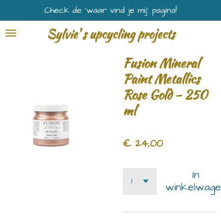
Check de ‘waar vind je mij’ pagina!
Ga
direct
Sylvie' s upcycling projects
naar
de
Fusion Mineral
hoofdinhoud
Paint Metallics
Rose Gold - 250
ml
€ 24,00
In
winkelwage