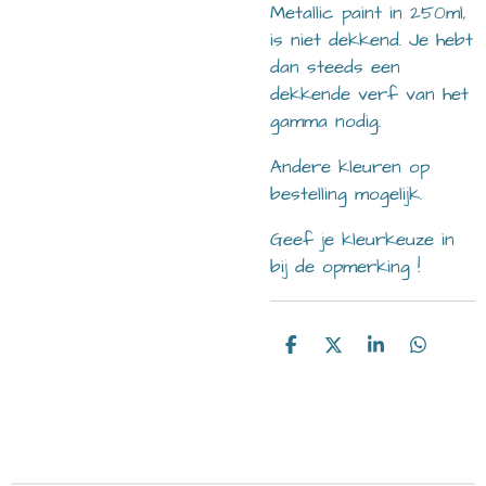
Metallic paint in 250ml,
is niet dekkend. Je hebt
dan steeds een
dekkende verf van het
gamma nodig.
Andere kleuren op
bestelling mogelijk.
Geef je kleurkeuze in
bij de opmerking !
D
D
S
D
e
e
h
e
l
e
a
l
e
l
r
e
n
e
n