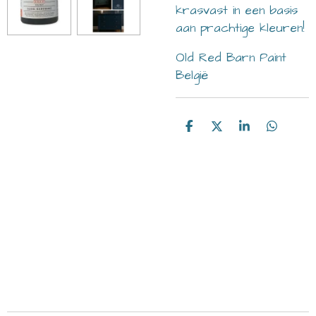
krasvast in een basis
aan prachtige kleuren!
Old Red Barn Paint
België
D
D
S
D
e
e
h
e
l
e
a
l
e
l
r
e
n
e
n