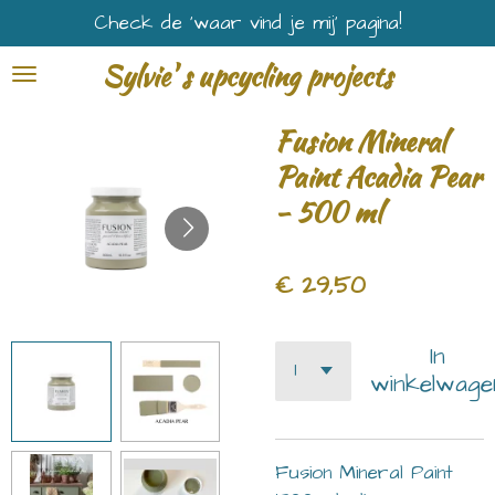
Check de ‘waar vind je mij’ pagina!
Ga
direct
Sylvie' s upcycling projects
naar
de
Fusion Mineral
hoofdinhoud
Paint Acadia Pear
- 500 ml
€ 29,50
In
winkelwage
Fusion Mineral Paint