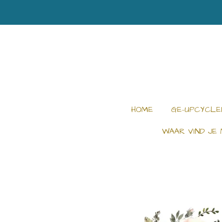
Ga
direct
naar
de
hoofdinhoud
HOME
GE-UPCYCLE
WAAR VIND JE 