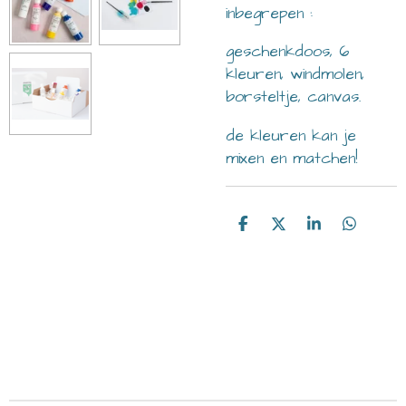
inbegrepen :
geschenkdoos, 6
kleuren, windmolen,
borsteltje, canvas.
de kleuren kan je
mixen en matchen!
D
D
S
D
e
e
h
e
l
e
a
l
e
l
r
e
n
e
n