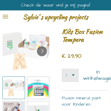
Check de ‘waar vind je mij’ pagina!
Ga
direct
Sylvie' s upcycling projects
naar
de
Kids Box Fusion
hoofdinhoud
Tempera
€ 29,90
In
winkelwage
Fusion mineral paint
voor Kinderen.