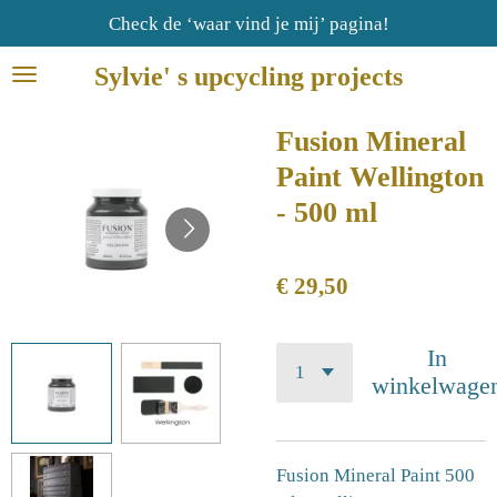
Ga
Check de ‘waar vind je mij’ pagina!
direct
Sylvie' s upcycling projects
naar
de
hoofdinhoud
Fusion Mineral
Paint Wellington
- 500 ml
€ 29,50
In
winkelwage
Fusion Mineral Paint 500